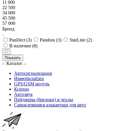
11 000
22 500
34 000
45 500
57 000
Бренд
PanDect (
3
)
Pandora (
3
)
StarLine (
2
)
В наличии (
8
)
Показать
Каталог
Автосигнализация
Иммобилайзер
GPS/GSM модуль
Ксенон
Автозвук
Пейджеры (брелоки) и чехлы
Самоклеящаяся алькантара для авто