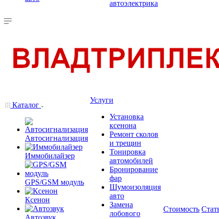
автоэлектрика
Услуги
Каталог
Установка
ксенона
Ремонт сколов
Автосигнализация
и трещин
Тонировка
Иммобилайзер
автомобилей
Бронирование
фар
GPS/GSM модуль
Шумоизоляция
авто
Ксенон
Замена
Стоимость
Стат
лобового
Автозвук