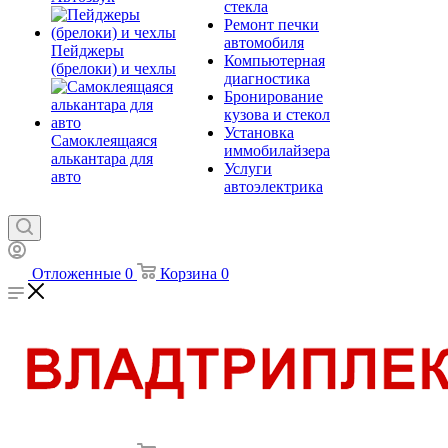
стекла
Ремонт печки
автомобиля
Пейджеры
Компьютерная
(брелоки) и чехлы
диагностика
Бронирование
кузова и стекол
Установка
Самоклеящаяся
иммобилайзера
алькантара для
Услуги
авто
автоэлектрика
Отложенные
0
Корзина
0