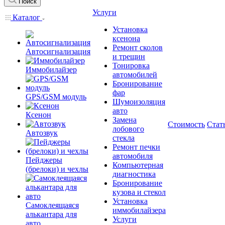
Поиск
Услуги
Каталог
Установка
ксенона
Ремонт сколов
Автосигнализация
и трещин
Тонировка
Иммобилайзер
автомобилей
Бронирование
фар
GPS/GSM модуль
Шумоизоляция
авто
Ксенон
Замена
Стоимость
Стат
лобового
Автозвук
стекла
Ремонт печки
автомобиля
Пейджеры
Компьютерная
(брелоки) и чехлы
диагностика
Бронирование
кузова и стекол
Установка
Самоклеящаяся
иммобилайзера
алькантара для
Услуги
авто