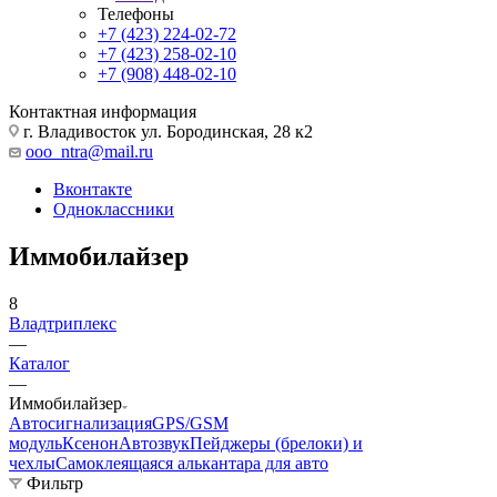
Телефоны
+7 (423) 224-02-72
+7 (423) 258-02-10
+7 (908) 448-02-10
Контактная информация
г. Владивосток ул. Бородинская, 28 к2
ooo_ntra@mail.ru
Вконтакте
Одноклассники
Иммобилайзер
8
Владтриплекс
—
Каталог
—
Иммобилайзер
Автосигнализация
GPS/GSM
модуль
Ксенон
Автозвук
Пейджеры (брелоки) и
чехлы
Самоклеящаяся алькантара для авто
Фильтр