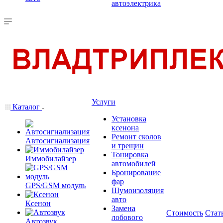
автоэлектрика
Услуги
Каталог
Установка
ксенона
Ремонт сколов
Автосигнализация
и трещин
Тонировка
Иммобилайзер
автомобилей
Бронирование
фар
GPS/GSM модуль
Шумоизоляция
авто
Ксенон
Замена
Стоимость
Стат
лобового
Автозвук