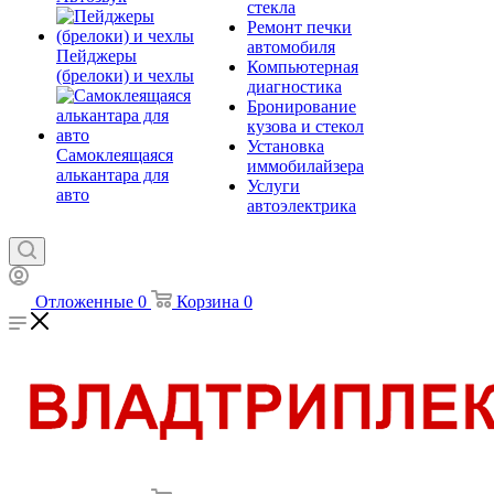
стекла
Ремонт печки
автомобиля
Пейджеры
Компьютерная
(брелоки) и чехлы
диагностика
Бронирование
кузова и стекол
Установка
Самоклеящаяся
иммобилайзера
алькантара для
Услуги
авто
автоэлектрика
Отложенные
0
Корзина
0