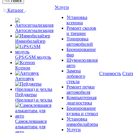
Поиск
Услуги
Каталог
Установка
ксенона
Ремонт сколов
Автосигнализация
и трещин
Тонировка
Иммобилайзер
автомобилей
Бронирование
фар
GPS/GSM модуль
Шумоизоляция
авто
Ксенон
Замена
Стоимость
Стат
лобового
Автозвук
стекла
Ремонт печки
автомобиля
Пейджеры
Компьютерная
(брелоки) и чехлы
диагностика
Бронирование
кузова и стекол
Установка
Самоклеящаяся
иммобилайзера
алькантара для
Услуги
авто