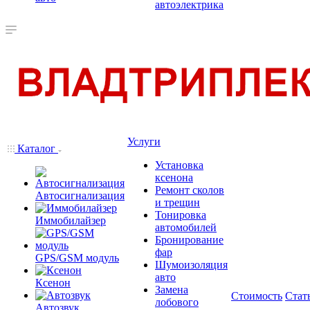
автоэлектрика
Услуги
Каталог
Установка
ксенона
Ремонт сколов
Автосигнализация
и трещин
Тонировка
Иммобилайзер
автомобилей
Бронирование
фар
GPS/GSM модуль
Шумоизоляция
авто
Ксенон
Замена
Стоимость
Стат
лобового
Автозвук