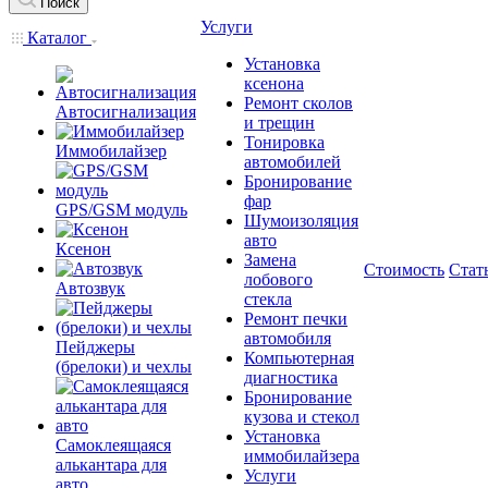
Поиск
Услуги
Каталог
Установка
ксенона
Ремонт сколов
Автосигнализация
и трещин
Тонировка
Иммобилайзер
автомобилей
Бронирование
фар
GPS/GSM модуль
Шумоизоляция
авто
Ксенон
Замена
Стоимость
Стат
лобового
Автозвук
стекла
Ремонт печки
автомобиля
Пейджеры
Компьютерная
(брелоки) и чехлы
диагностика
Бронирование
кузова и стекол
Установка
Самоклеящаяся
иммобилайзера
алькантара для
Услуги
авто