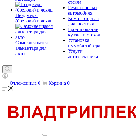
стекла
Ремонт печки
автомобиля
Пейджеры
Компьютерная
(брелоки) и чехлы
диагностика
Бронирование
кузова и стекол
Установка
Самоклеящаяся
иммобилайзера
алькантара для
Услуги
авто
автоэлектрика
Отложенные
0
Корзина
0