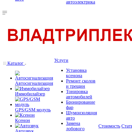
автоэлектрика
Услуги
Каталог
Установка
ксенона
Ремонт сколов
Автосигнализация
и трещин
Тонировка
Иммобилайзер
автомобилей
Бронирование
фар
GPS/GSM модуль
Шумоизоляция
авто
Ксенон
Замена
Стоимость
Стат
лобового
Автозвук