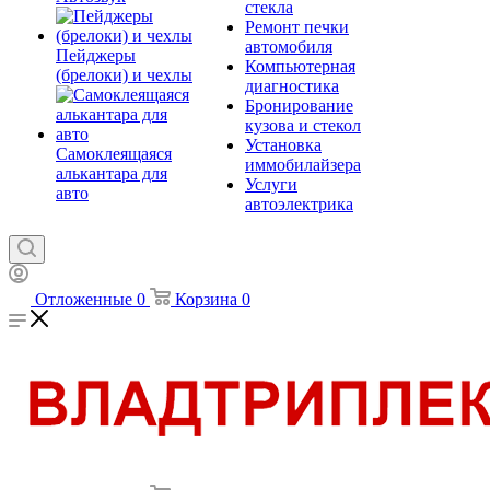
стекла
Ремонт печки
автомобиля
Пейджеры
Компьютерная
(брелоки) и чехлы
диагностика
Бронирование
кузова и стекол
Установка
Самоклеящаяся
иммобилайзера
алькантара для
Услуги
авто
автоэлектрика
Отложенные
0
Корзина
0