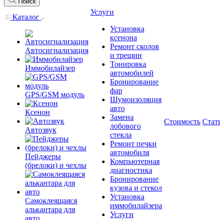
Поиск
Услуги
Каталог
Установка
ксенона
Ремонт сколов
Автосигнализация
и трещин
Тонировка
Иммобилайзер
автомобилей
Бронирование
фар
GPS/GSM модуль
Шумоизоляция
авто
Ксенон
Замена
Стоимость
Стат
лобового
Автозвук
стекла
Ремонт печки
автомобиля
Пейджеры
Компьютерная
(брелоки) и чехлы
диагностика
Бронирование
кузова и стекол
Установка
Самоклеящаяся
иммобилайзера
алькантара для
Услуги
авто