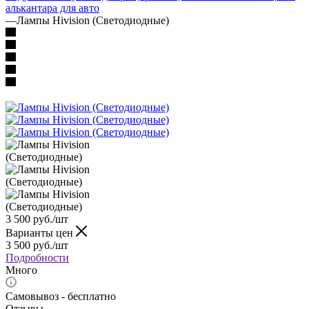
алькантара для авто
—
Лампы Hivision (Светодиодные)
3 500
руб.
/шт
Варианты цен
3 500
руб.
/шт
Подробности
Много
Самовывоз - бесплатно
Отзывы