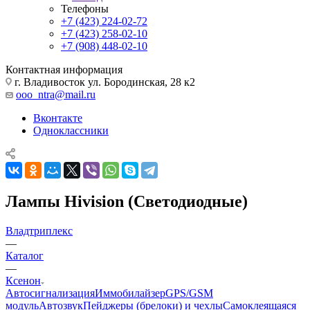
Телефоны
+7 (423) 224-02-72
+7 (423) 258-02-10
+7 (908) 448-02-10
Контактная информация
г. Владивосток ул. Бородинская, 28 к2
ooo_ntra@mail.ru
Вконтакте
Одноклассники
Лампы Hivision (Светодиодные)
Владтриплекс
—
Каталог
—
Ксенон
Автосигнализация
Иммобилайзер
GPS/GSM
модуль
Автозвук
Пейджеры (брелоки) и чехлы
Самоклеящаяся