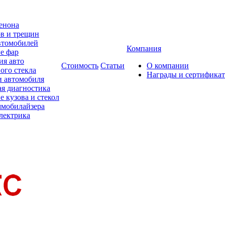
сенона
ов и трещин
втомобилей
Компания
е фар
я авто
Стоимость
Статьи
О компании
ого стекла
Награды и сертифика
и автомобиля
я диагностика
 кузова и стекол
ммобилайзера
лектрика