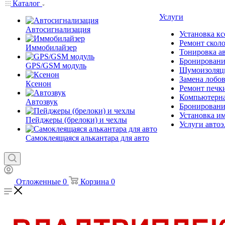
Каталог
Услуги
Автосигнализация
Установка к
Ремонт скол
Иммобилайзер
Тонировка а
Бронировани
GPS/GSM модуль
Шумоизоляци
Замена лобов
Ксенон
Ремонт печк
Компьютерна
Автозвук
Бронирование
Установка и
Пейджеры (брелоки) и чехлы
Услуги автоэ
Самоклеящаяся алькантара для авто
Отложенные
0
Корзина
0