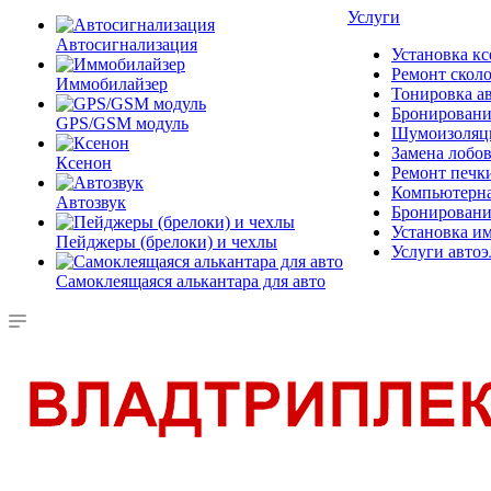
Услуги
Автосигнализация
Установка к
Ремонт скол
Иммобилайзер
Тонировка а
Бронировани
GPS/GSM модуль
Шумоизоляци
Замена лобов
Ксенон
Ремонт печк
Компьютерна
Автозвук
Бронирование
Установка и
Пейджеры (брелоки) и чехлы
Услуги автоэ
Самоклеящаяся алькантара для авто