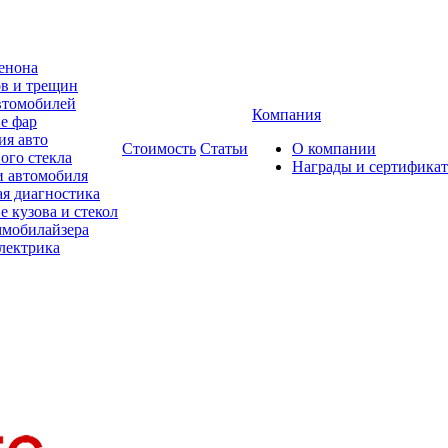
сенона
ов и трещин
втомобилей
Компания
е фар
я авто
Стоимость
Статьи
О компании
ого стекла
Награды и сертифика
и автомобиля
я диагностика
 кузова и стекол
ммобилайзера
лектрика