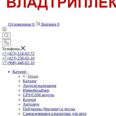
Отложенные
0
Корзина
0
Телефоны
+7 (423) 224-02-72
+7 (423) 258-02-10
+7 (908) 448-02-10
Каталог
Назад
Каталог
Автосигнализация
Иммобилайзер
GPS/GSM модуль
Ксенон
Автозвук
Пейджеры (брелоки) и чехлы
Самоклеящаяся алькантара для авто