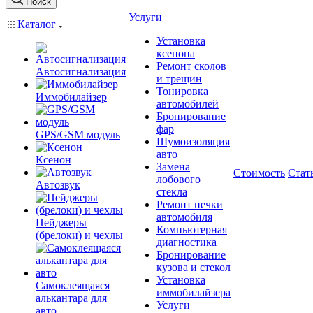
Поиск
Услуги
Каталог
Установка
ксенона
Ремонт сколов
Автосигнализация
и трещин
Тонировка
Иммобилайзер
автомобилей
Бронирование
фар
GPS/GSM модуль
Шумоизоляция
авто
Ксенон
Замена
Стоимость
Стат
лобового
Автозвук
стекла
Ремонт печки
автомобиля
Пейджеры
Компьютерная
(брелоки) и чехлы
диагностика
Бронирование
кузова и стекол
Установка
Самоклеящаяся
иммобилайзера
алькантара для
Услуги
авто