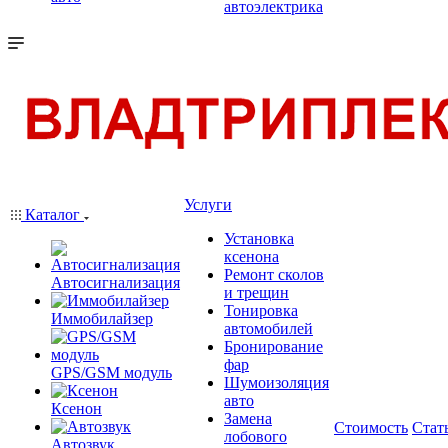
автоэлектрика
Услуги
Каталог
Установка
ксенона
Ремонт сколов
Автосигнализация
и трещин
Тонировка
Иммобилайзер
автомобилей
Бронирование
фар
GPS/GSM модуль
Шумоизоляция
авто
Ксенон
Замена
Стоимость
Стат
лобового
Автозвук