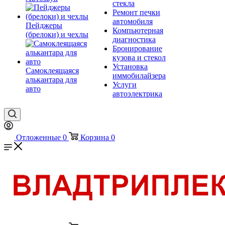
стекла
Ремонт печки
автомобиля
Пейджеры
Компьютерная
(брелоки) и чехлы
диагностика
Бронирование
кузова и стекол
Установка
Самоклеящаяся
иммобилайзера
алькантара для
Услуги
авто
автоэлектрика
Отложенные
0
Корзина
0